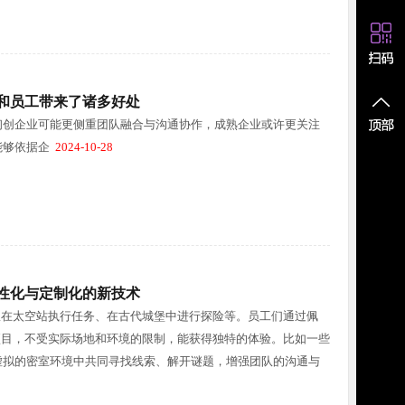
和员工带来了诸多好处
初创企业可能更侧重团队融合与沟通协作，成熟企业或许更关注
能够依据企
2024-10-28
性化与定制化的新技术
团队在太空站执行任务、在古代城堡中进行探险等。员工们通过佩
作项目，不受实际场地和环境的限制，能获得独特的体验。比如一些
要在虚拟的密室环境中共同寻找线索、解开谜题，增强团队的沟通与