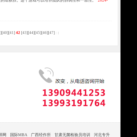
短的组获胜。这个游戏可以培养团队的协调性和一致性。
2024-
9
][
40
][
41
]
42
[
43
][
44
][
45
][
46
][
47
]
:
:
师网
国际MBA
广西经作所
甘肃无菌检验员培训
河北专升