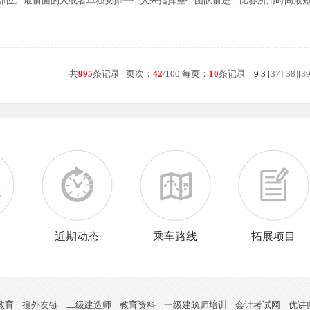
部位。最前面的人或者单独安排一个人来指挥整个团队前进，比赛所用时间最
共
995
条记录 页次：
42
/100 每页：
10
条记录
9
3
[
37
][
38
][
3
训
近期动态
乘车路线
拓展项目
教育
搜外友链
二级建造师
教育资料
一级建筑师培训
会计考试网
优讲