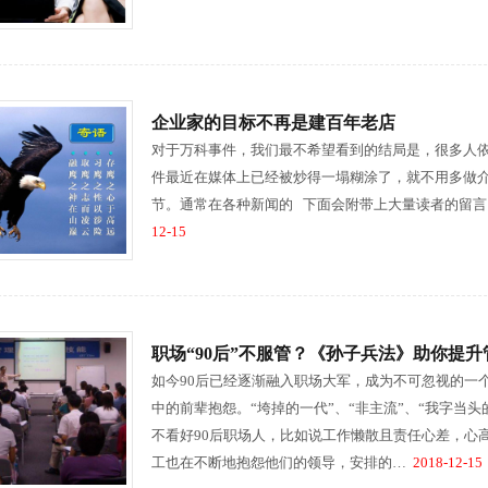
企业家的目标不再是建百年老店
对于万科事件，我们最不希望看到的结局是，很多人依然试
件最近在媒体上已经被炒得一塌糊涂了，就不用多做
节。通常在各种新闻的 下面会附带上大量读者的留
12-15
职场“90后”不服管？《孙子兵法》助你提
如今90后已经逐渐融入职场大军，成为不可忽视的一个
中的前辈抱怨。“垮掉的一代”、“非主流”、“我字当头
不看好90后职场人，比如说工作懒散且责任心差，心
工也在不断地抱怨他们的领导，安排的…
2018-12-15