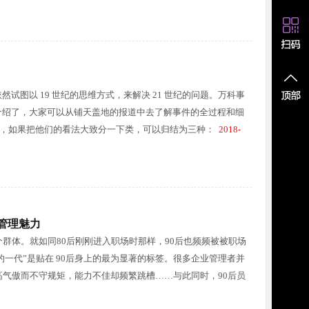
图以 19 世纪的思维方式，来解决 21 世纪的问题。万科事
介绍了，大家可以从铺天盖地的报道中去了解事件的全过程和细
言，如果把他们的看法大致分一下类，可以归结为三种：
2018-
升管理魅力
群体。就如同80后刚刚进入职场时那样，90后也频频被被职场
的一代”是贴在 90后身上的最为显著的标签。很多企业管理者并
高气傲而不守规矩，能力不佳却频繁跳槽……与此同时，90后员