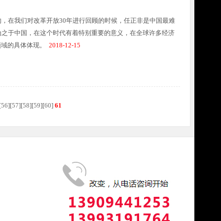
，在我们对改革开放30年进行回顾的时候，任正非是中国最难
为之于中国，在这个时代有着特别重要的意义，在全球许多经济
领域的具体体现。
2018-12-15
[
56
][
57
][
58
][
59
][
60
]
61