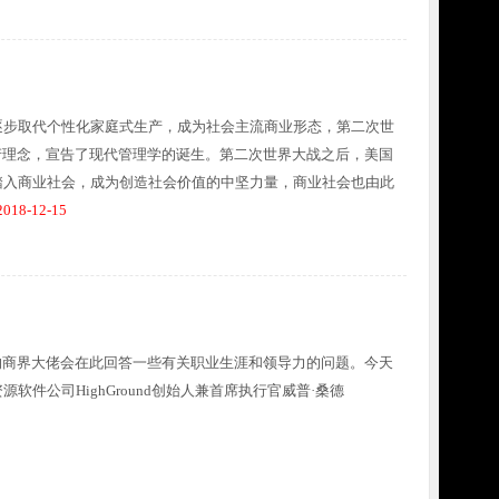
逐步取代个性化家庭式生产，成为社会主流商业形态，第二次世
产理念，宣告了现代管理学的诞生。第二次世界大战之后，美国
踏入商业社会，成为创造社会价值的中坚力量，商业社会也由此
018-12-15
的商界大佬会在此回答一些有关职业生涯和领导力的问题。今天
件公司HighGround创始人兼首席执行官威普·桑德