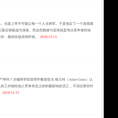
兵。但是上帝不可能让每一个人当将军。于是他定了一个游戏规
定最后谁能成为强者。而这些困难与逆境就是淘汰竟争者的地
着你，都劝你放弃的时候。
2018-12-15
吗？沃顿商学院管理学教授亚当·格兰特（Adam Grant）认
己的工作能给他人带来有意义的积极影响的员工，不但比那些对
。
2018-12-15