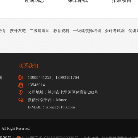
训
近期动态
乘车路线
拓展项目
教育
搜外友链
二级建造师
教育资料
一级建筑师培训
会计考试网
优讲
联系我们
司
13909441253、13993191764
13546014
公司地址：兰州市七里河区体育街203号
微信公众平台：lzbnzc
E-MAIL：lzbnzc@163.com
ight Reserved.