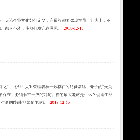
是，无论企业文化如何定义，它最终都要体现在员工行为上，不
想。鄙人不才，斗胆抒发几点愚见。
2018-12-15
知之”，此即古人对管理者神一般存在的绝佳叙述，老子的“无为
的存在，必须有神一般的能耐。神的最大能耐是什么？创造生命
生命的能耐(非繁殖能耐)。
2018-12-15