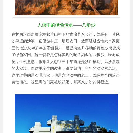
大漠中的绿色传承——八步沙
在甘肃河西走廊东端祁连山脚下的古浪县八步沙，曾经有一片风
沙肆虐的沙漠，它侵蚀村庄，填埋农田，然而经过当地六个家庭
三代治沙人30多年的不懈努力，硬是将这片移动的黄色沙漠变成
了绿色家园。这一切都是怎样实现的呢？如今的八步沙，绿树成
荫，生机盎然，很难让人想到三十年前还是沙丘移动、风沙漫漫
的大沙漠，而这里发生的改变，都要归功于当年的治沙六老汉。
这里埋葬的是石满老汉，他是六老汉中的老三，曾经的全国治沙
劳动模范。这里离他们家祖坟很远，却离八步沙的树很近。