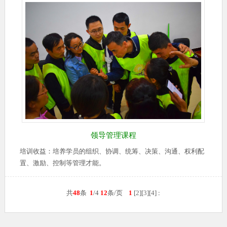
领导管理课程
培训收益：培养学员的组织、协调、统筹、决策、沟通、权利配
置、激励、控制等管理才能。
共
48
条
1
/4
12
条/页
1
[
2
][
3
][
4
]
: