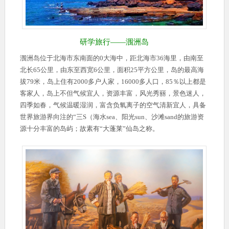
研学旅行——涠洲岛
涠洲岛位于北海市东南面的0大海中，距北海市36海里，由南至
北长65公里，由东至西宽6公里，面积25平方公里，岛的最高海
拔79米，岛上住有2000多户人家，16000多人口，85％以上都是
客家人，岛上不但气候宜人，资源丰富，风光秀丽，景色迷人，
四季如春，气候温暖湿润，富含负氧离子的空气清新宜人，具备
世界旅游界向注的“三S（海水sea、阳光sun、沙滩sand的旅游资
源十分丰富的岛屿；故素有“大蓬莱”仙岛之称。