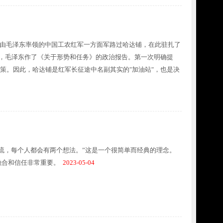
月，由毛泽东率领的中国工农红军一方面军路过哈达铺，在此驻扎了
议，毛泽东作了《关于形势和任务》的政治报告。第一次明确提
决策。因此，哈达铺是红军长征途中名副其实的"加油站"，也是决
流，每个人都会有两个想法。”这是一个很简单而经典的理念。
融合和信任非常重要。
2023-05-04