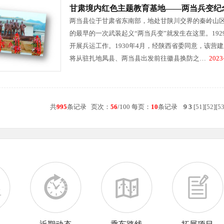
甘肃境内红色主题教育基地——两当兵变纪
两当县位于甘肃省东南部，地处甘陕川交界的秦岭山区
的最早的一次武装起义“两当兵变”就发生在这里。19
开展兵运工作。1930年4月，经陕西省委同意，该营
将从驻扎地凤县、两当县出发前往徽县换防之…
2023-
共
995
条记录 页次：
56
/100 每页：
10
条记录
9
3
[
51
][
52
][
5