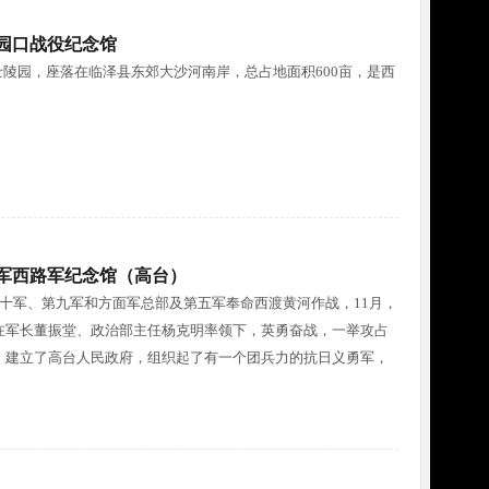
园口战役纪念馆
陵园，座落在临泽县东郊大沙河南岸，总占地面积600亩，是西
军西路军纪念馆（高台）
第三十军、第九军和方面军总部及第五军奉命西渡黄河作战，11月，
军在军长董振堂、政治部主任杨克明率领下，英勇奋战，一举攻占
下，建立了高台人民政府，组织起了有一个团兵力的抗日义勇军，