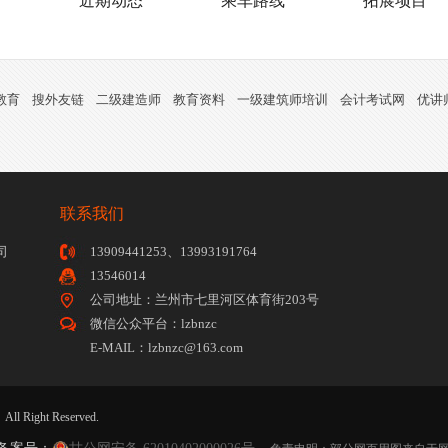
训
近期动态
乘车路线
拓展项目
教育
搜外友链
二级建造师
教育资料
一级建筑师培训
会计考试网
优讲
联系我们
司
13909441253、13993191764
13546014
公司地址：兰州市七里河区体育街203号
微信公众平台：lzbnzc
E-MAIL：lzbnzc@163.com
ight Reserved.