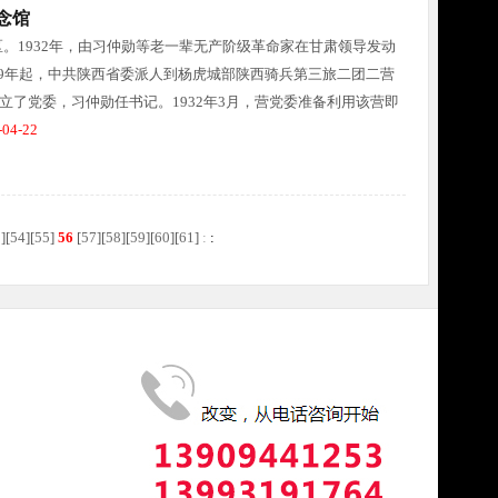
念馆
。1932年，由习仲勋等老一辈无产阶级革命家在甘肃领导发动
29年起，中共陕西省委派人到杨虎城部陕西骑兵第三旅二团二营
建立了党委，习仲勋任书记。1932年3月，营党委准备利用该营即
04-22
3
][
54
][
55
]
56
[
57
][
58
][
59
][
60
][
61
]
:
: