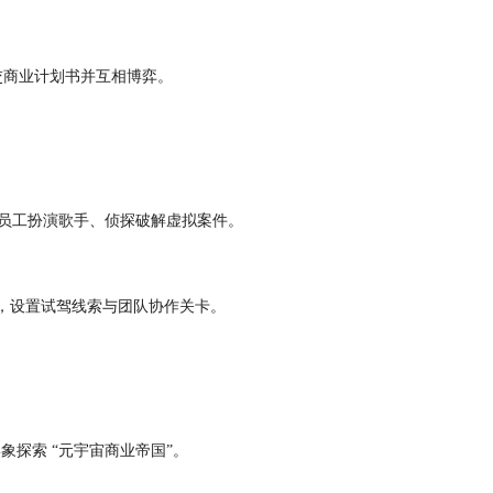
。
交商业计划书并互相博弈。
景，员工扮演歌手、侦探破解虚拟案件。
活动，设置试驾线索与团队协作关卡。
探索 “元宇宙商业帝国”。