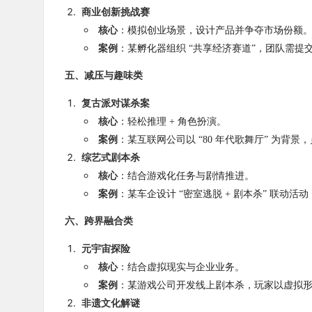
商业创新挑战赛
核心
：模拟创业场景，设计产品并争夺市场份额
案例
：某孵化器组织 “共享经济赛道”，团队需提
五、减压与趣味类
复古派对谋杀案
核心
：轻松推理 + 角色扮演。
案例
：某互联网公司以 “80 年代歌舞厅” 为背
综艺式剧本杀
核心
：结合游戏化任务与剧情推进。
案例
：某车企设计 “密室逃脱 + 剧本杀” 联动
六、跨界融合类
元宇宙探险
核心
：结合虚拟现实与企业业务。
案例
：某游戏公司开发线上剧本杀，玩家以虚拟形象
非遗文化解谜