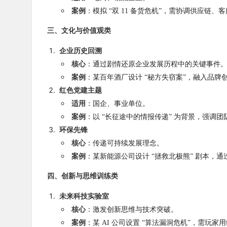
案例
：模拟 “双 11 备货危机”，需协调供应链
三、文化与价值观类
企业历史回溯
核心
：通过剧情还原企业发展历程中的关键事件
案例
：某百年酒厂设计 “秘方失窃案”，融入品牌
红色党建主题
适用
：国企、事业单位。
案例
：以 “长征途中的情报传递” 为背景，强调
环保先锋
核心
：传递可持续发展理念。
案例
：某新能源公司设计 “拯救北极熊” 剧本，
四、创新与思维训练类
未来科技实验室
核心
：激发创新思维与技术突破。
案例
：某 AI 公司设置 “算法漏洞危机”，需玩