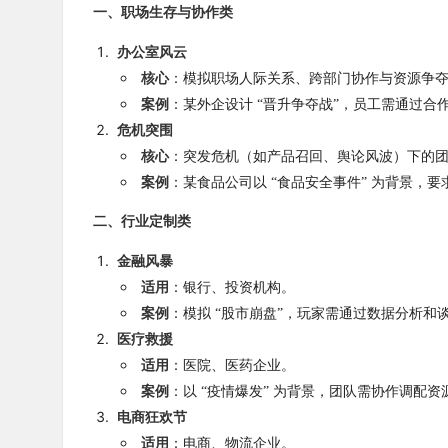
一、职场生存与协作类
办公室风云
核心
：模拟职场人际关系、跨部门协作与资源争
案例
：某外企设计 “晋升争夺战”，员工需通过合
危机突围
核心
：突发危机（如产品召回、舆论风波）下的
案例
：某食品公司以 “食品安全事件” 为背景，
二、行业定制类
金融风暴
适用
：银行、投资机构。
案例
：模拟 “股市崩盘”，玩家需通过数据分析和
医疗救援
适用
：医院、医药企业。
案例
：以 “疫情爆发” 为背景，团队需协作调配
电商狂欢节
适用
：电商、物流企业。