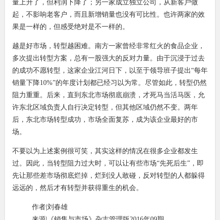
量上升了，但利润下降了；另一家成立独立公司，从新客户做
起，不影响老客户，而且新增销量也没有可比性。也许两家的效
果是一样的，但感受绝对是不一样的。
越是好市场，转型越困难。南方一家曾经非常红火的食品企业，
多次提出转型方案，总有一股强大的反对力量。由于沉浸于过去
的成功不愿转型，这家企业江河日下，以至于领导班子提出“每年
销量下降10%”的年度计划都已经习以为常。尽管如此，转型仍然
阻力重重。后来，直到东北市场彻底崩溃，才死马当活马医，允
许东北区域负责人自行决定转型，但其他区域仍然不变。两年
后，东北市场转型成功，市场全面复苏，成为该企业最好的市
场。
不要以为上述案例很可笑，其实这样的情况在很多企业都发生
过。因此，当转型阻力过大时，可以让有些市场“先死后生”，即
先让那些差市场彻底烂掉，烂到没人敢碰，反对转型的人都躲得
远远的，然后才有转型并获得重生的机会。
作者|刘春雄
来源|《销售与市场》杂志管理版2016年09期