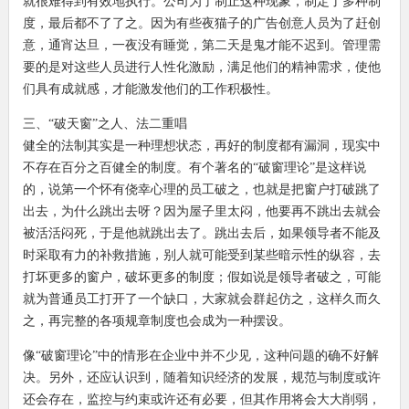
就很难得到有效地执行。公司为了制止这种现象，制定了多种制
度，最后都不了了之。因为有些夜猫子的广告创意人员为了赶创
意，通宵达旦，一夜没有睡觉，第二天是鬼才能不迟到。管理需
要的是对这些人员进行人性化激励，满足他们的精神需求，使他
们具有成就感，才能激发他们的工作积极性。
三、“破天窗”之人、法二重唱
健全的法制其实是一种理想状态，再好的制度都有漏洞，现实中
不存在百分之百健全的制度。有个著名的“破窗理论”是这样说
的，说第一个怀有侥幸心理的员工破之，也就是把窗户打破跳了
出去，为什么跳出去呀？因为屋子里太闷，他要再不跳出去就会
被活活闷死，于是他就跳出去了。跳出去后，如果领导者不能及
时采取有力的补救措施，别人就可能受到某些暗示性的纵容，去
打坏更多的窗户，破坏更多的制度；假如说是领导者破之，可能
就为普通员工打开了一个缺口，大家就会群起仿之，这样久而久
之，再完整的各项规章制度也会成为一种摆设。
像“破窗理论”中的情形在企业中并不少见，这种问题的确不好解
决。另外，还应认识到，随着知识经济的发展，规范与制度或许
还会存在，监控与约束或许还有必要，但其作用将会大大削弱，