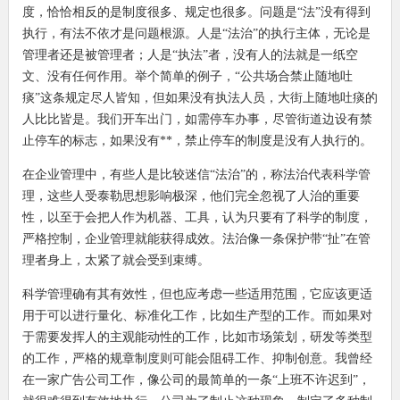
度，恰恰相反的是制度很多、规定也很多。问题是“法”没有得到
执行，有法不依才是问题根源。人是“法治”的执行主体，无论是
管理者还是被管理者；人是“执法”者，没有人的法就是一纸空
文、没有任何作用。举个简单的例子，“公共场合禁止随地吐
痰”这条规定尽人皆知，但如果没有执法人员，大街上随地吐痰的
人比比皆是。我们开车出门，如需停车办事，尽管街道边设有禁
止停车的标志，如果没有**，禁止停车的制度是没有人执行的。
在企业管理中，有些人是比较迷信“法治”的，称法治代表科学管
理，这些人受泰勒思想影响极深，他们完全忽视了人治的重要
性，以至于会把人作为机器、工具，认为只要有了科学的制度，
严格控制，企业管理就能获得成效。法治像一条保护带“扯”在管
理者身上，太紧了就会受到束缚。
科学管理确有其有效性，但也应考虑一些适用范围，它应该更适
用于可以进行量化、标准化工作，比如生产型的工作。而如果对
于需要发挥人的主观能动性的工作，比如市场策划，研发等类型
的工作，严格的规章制度则可能会阻碍工作、抑制创意。我曾经
在一家广告公司工作，像公司的最简单的一条“上班不许迟到”，