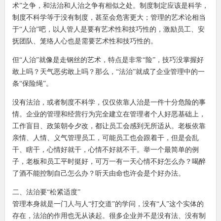
术”之争，和法治和人治之争有相似之处。制度制定应该是科学，
制度不科学等于没有制度，甚至会危害更大；管理的艺术论相当
于“人治”吧，以人管人是要有艺术性和技巧性的，激励员工、安
抚团队、笼络人心也是需要艺术性和技巧性的。
但“人治”就像是走钢丝的艺术，特点是非常“险”，技巧没掌握好
敢上吗？天气恶劣敢上吗？那么，“法治”就成了企业管理中的一
条“保险绳”。
没有法治，或者制度不科学，仅仅依靠人治是一件十分危险的事
情。企业的管理和经营行为完全建立在管理者个人好恶基础上，
工作盲目、政策朝令夕改，都让员工会感到无所适从。老板依靠
亲情、人情、义气管理员工，可能员工也会跟着干，但是会乱
干、瞎干，心情好就干，心情不好就不干。举一个最简单的例
子，老板和员工平时挺好，可万一有一天心情不好怎么办？喝醉
了酒不能控制自己怎么办？听天由命也许会是个好办法。
二、法治要“松紧适度”
管理本身就是一门人与人“打交道”的学问，没有“人”这个实体的
存在，法治的作用也无从谈起。很多企业并不是没有法、没有制