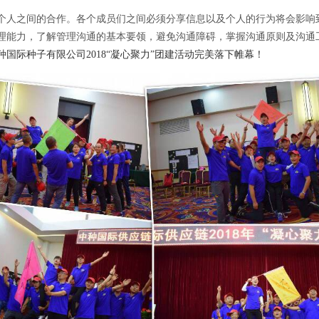
个人之间的合作。各个成员们之间必须分享信息以及个人的行为将会影响
理能力，了解管理沟通的基本要领，避免沟通障碍，掌握沟通原则及沟通
种国际种子有限公司2018“凝心聚力”团建活动完美落下帷幕！