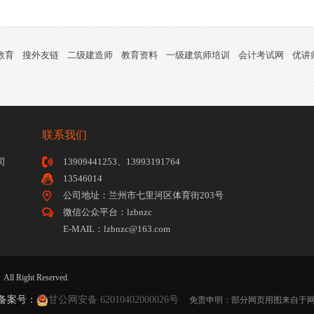
教育
搜外友链
二级建造师
教育资料
一级建筑师培训
会计考试网
优讲
联系我们
司
13909441253、13993191764
13546014
公司地址：兰州市七里河区体育街203号
微信公众平台：lzbnzc
E-MAIL：lzbnzc@163.com
ight Reserved.
备案号：
甘公网安备 62010402000026号
免责申明：部分网页用图来自于