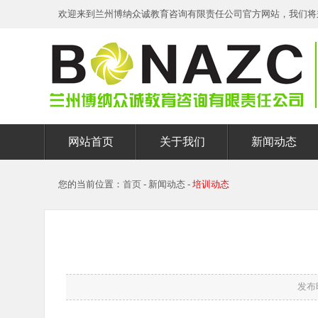
欢迎来到兰州博纳众诚教育咨询有限责任公司官方网站，我们将
网站首页
关于我们
新闻动态
您的当前位置：
首页
- 新闻动态 -
培训动态
发布