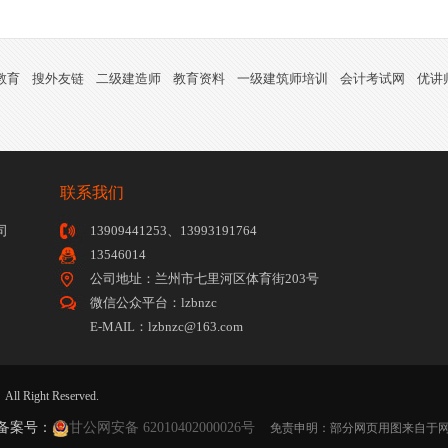
教育
搜外友链
二级建造师
教育资料
一级建筑师培训
会计考试网
优讲
联系我们
司
13909441253、13993191764
13546014
公司地址：兰州市七里河区体育街203号
微信公众平台：lzbnzc
E-MAIL：lzbnzc@163.com
ight Reserved.
备案号：
甘公网安备 62010402000026号
免责申明：部分网页用图来自于