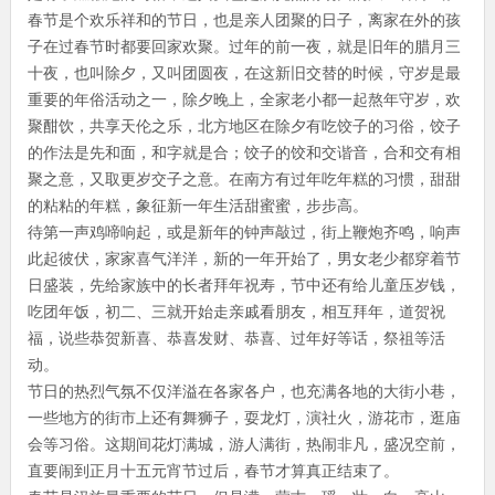
春节是个欢乐祥和的节日，也是亲人团聚的日子，离家在外的孩
子在过春节时都要回家欢聚。过年的前一夜，就是旧年的腊月三
十夜，也叫除夕，又叫团圆夜，在这新旧交替的时候，守岁是最
重要的年俗活动之一，除夕晚上，全家老小都一起熬年守岁，欢
聚酣饮，共享天伦之乐，北方地区在除夕有吃饺子的习俗，饺子
的作法是先和面，和字就是合；饺子的饺和交谐音，合和交有相
聚之意，又取更岁交子之意。在南方有过年吃年糕的习惯，甜甜
的粘粘的年糕，象征新一年生活甜蜜蜜，步步高。
待第一声鸡啼响起，或是新年的钟声敲过，街上鞭炮齐鸣，响声
此起彼伏，家家喜气洋洋，新的一年开始了，男女老少都穿着节
日盛装，先给家族中的长者拜年祝寿，节中还有给儿童压岁钱，
吃团年饭，初二、三就开始走亲戚看朋友，相互拜年，道贺祝
福，说些恭贺新喜、恭喜发财、恭喜、过年好等话，祭祖等活
动。
节日的热烈气氛不仅洋溢在各家各户，也充满各地的大街小巷，
一些地方的街市上还有舞狮子，耍龙灯，演社火，游花市，逛庙
会等习俗。这期间花灯满城，游人满街，热闹非凡，盛况空前，
直要闹到正月十五元宵节过后，春节才算真正结束了。