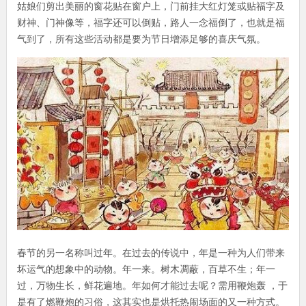
姑娘们剪出美丽的窗花贴在窗户上，门前挂大红灯笼或贴福字及
财神、门神像等，福字还可以倒贴，路人一念福倒了，也就是福
气到了，所有这些活动都是要为节日增添足够的喜庆气氛。
春节的另一名称叫过年。在过去的传说中，年是一种为人们带来
坏运气的想象中的动物。年一来。树木凋蔽，百草不生；年一
过，万物生长，鲜花遍地。年如何才能过去呢？需用鞭炮轰 ，于
是有了燃鞭炮的习俗，这其实也是烘托热闹场面的又一种方式。