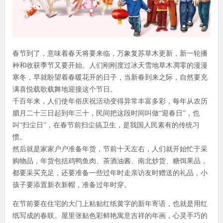
春节到了，意味着春天将要来临，万象复苏草木更新，新一轮播
种和收获季节又要开始。人们刚刚度过冰天雪地草木凋零的漫漫
寒冬，早就盼望着春暖花开的日子，当新春到来之际，自然要充
满喜悦载歌载舞地迎接这个节日。
千百年来，人们使年俗庆祝活动变得异常丰富多彩，每年从农历
腊月二十三日起到年三十，民间把这段时间叫做“迎春日”，也
叫“扫尘日”，在春节前扫尘搞卫生，是我国人民素有的传统习
惯。
然后就是家家户户准备年货，节前十天左右，人们就开始忙于采
购物品，年货包括鸡鸭鱼肉、茶酒油酱、南北炒货、糖饵果品，
都要采买充足，还要准备一些过年时走亲访友时赠送的礼品，小
孩子要添置新衣新帽，准备过年时穿。
在节前要在住宅的大门上粘贴红纸黄字的新年寄语，也就是用红
纸写成的春联。屋里张贴色彩鲜艳寓意吉祥的年画，心灵手巧的