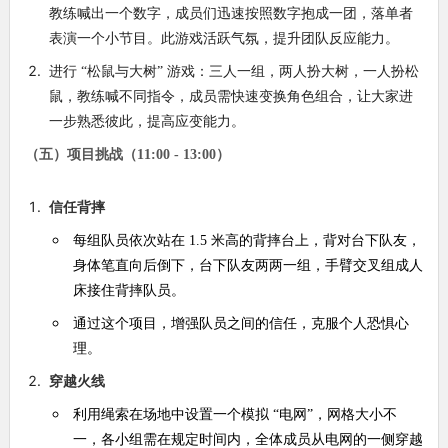
教练喊出一个数字，成员们迅速按照数字抱成一团，落单者
表演一个小节目。此游戏活跃气氛，提升团队反应能力。
进行 “松鼠与大树” 游戏：三人一组，两人扮大树，一人扮松
鼠，教练喊不同指令，成员需快速变换角色组合，让大家进
一步熟悉彼此，提高应变能力。
（五）项目挑战（11:00 - 13:00）
信任背摔
每组队员依次站在 1.5 米高的背摔台上，背对台下队友，
身体笔直向后倒下，台下队友两两一组，手臂交叉组成人
床接住背摔队员。
通过这个项目，增强队员之间的信任，克服个人恐惧心
理。
穿越火线
利用绳索在场地中设置一个模拟 “电网”，网格大小不
一，各小组需在规定时间内，全体成员从电网的一侧穿越