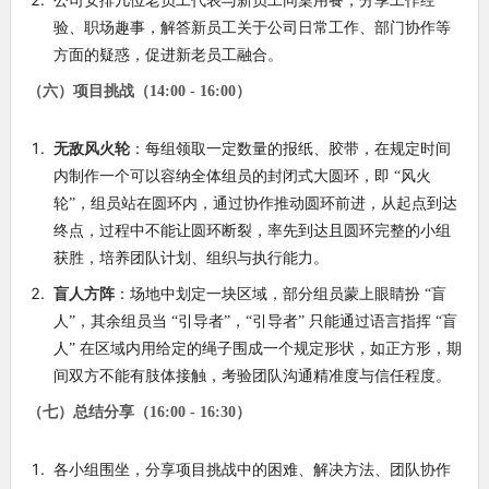
公司安排几位老员工代表与新员工同桌用餐，分享工作经
验、职场趣事，解答新员工关于公司日常工作、部门协作等
方面的疑惑，促进新老员工融合。
（六）项目挑战（14:00 - 16:00）
无敌风火轮
：每组领取一定数量的报纸、胶带，在规定时间
内制作一个可以容纳全体组员的封闭式大圆环，即 “风火
轮”，组员站在圆环内，通过协作推动圆环前进，从起点到达
终点，过程中不能让圆环断裂，率先到达且圆环完整的小组
获胜，培养团队计划、组织与执行能力。
盲人方阵
：场地中划定一块区域，部分组员蒙上眼睛扮 “盲
人”，其余组员当 “引导者”，“引导者” 只能通过语言指挥 “盲
人” 在区域内用给定的绳子围成一个规定形状，如正方形，期
间双方不能有肢体接触，考验团队沟通精准度与信任程度。
（七）总结分享（16:00 - 16:30）
各小组围坐，分享项目挑战中的困难、解决方法、团队协作