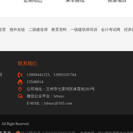
训
近期动态
乘车路线
拓展项目
教育
搜外友链
二级建造师
教育资料
一级建筑师培训
会计考试网
优讲
联系我们
司
13909441253、13993191764
13546014
公司地址：兰州市七里河区体育街203号
微信公众平台：lzbnzc
E-MAIL：lzbnzc@163.com
ight Reserved.