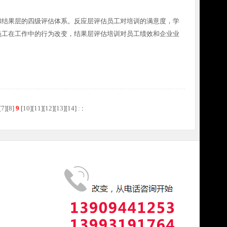
和结果层的四级评估体系。反应层评估员工对培训的满意度，学
员工在工作中的行为改变，结果层评估培训对员工绩效和企业业
[
7
][
8
]
9
[
10
][
11
][
12
][
13
][
14
]
:
: