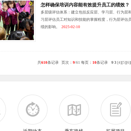
怎样确保培训内容能有效提升员工的绩效？
多层级评估体系：建立包括反应层、学习层、行为层
习层评估员工对知识和技能的掌握程度，行为层评估
绩的影响。
2025-02-10
共
610
条记录 页次：
9
/61 每页：
10
条记录
9
3
[
4
][
5
][
6
]